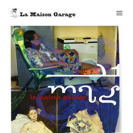
ACCUEIL
LES ACTUS
LES PRODUCTIONS
L’ÉPICERIE
G. ELIE-DIT-COSAQUE
LE MAG
BONUS
FACEBOOK
VIMEO
E-MAIL