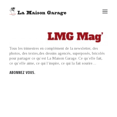
ACCUEIL
LES ACTUS
Tous les trimestres en complément de la newsletter, des
LES PRODUCTIONS
photos, des textes,des dessins agencés, superposés, bricolés
pour partager ce qu’est La Maison Garage. Ce qu’elle fait,
L’ÉPICERIE
ce qu’elle aime, ce qui l’inspire, ce qui la fait sourire…
G. ELIE-DIT-COSAQUE
ABONNEZ VOUS.
LE MAG
BONUS
FACEBOOK
VIMEO
E-MAIL