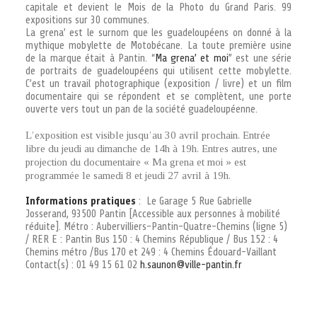
capitale et devient le Mois de la Photo du Grand Paris. 99
expositions sur 30 communes.
La grena’ est le surnom que les guadeloupéens on donné à la
mythique mobylette de Motobécane. La toute première usine
de la marque était à Pantin. “
Ma grena’ et moi
” est une série
de portraits de guadeloupéens qui utilisent cette mobylette.
C’est un travail photographique (exposition / livre) et un film
documentaire qui se répondent et se complètent, une porte
ouverte vers tout un pan de la société guadeloupéenne.
L’exposition est visible jusqu’au 30 avril prochain. Entrée
libre du jeudi au dimanche de 14h à 19h. Entres autres, une
projection du documentaire « Ma grena et moi » est
programmée le samedi 8 et jeudi 27 avril à 19h.
Informations pratiques
: Le Garage 5 Rue Gabrielle
Josserand, 93500 Pantin [Accessible aux personnes à mobilité
réduite]. Métro : Aubervilliers-Pantin-Quatre-Chemins (ligne 5)
/ RER E : Pantin Bus 150 : 4 Chemins République / Bus 152 : 4
Chemins métro /Bus 170 et 249 : 4 Chemins Édouard-Vaillant
Contact(s) : 01 49 15 61 02
h.saunon@ville-pantin.fr