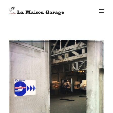
ACCUEIL
LES ACTUS
LES PRODUCTIONS
L’ÉPICERIE
G. ELIE-DIT-COSAQUE
LE MAG
BONUS
FACEBOOK
VIMEO
E-MAIL