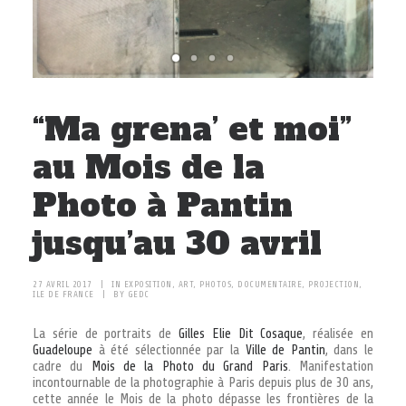
À PROPOS
RECHERCHE
PANIER
“Ma grena’ et moi”
au Mois de la
Photo à Pantin
jusqu’au 30 avril
27 AVRIL 2017
|
IN
EXPOSITION
,
ART
,
PHOTOS
,
DOCUMENTAIRE
,
PROJECTION
,
ILE DE FRANCE
|
BY
GEDC
La série de portraits de
Gilles Elie Dit Cosaque
, réalisée en
Guadeloupe
à été sélectionnée par la
Ville de Pantin
, dans le
cadre du
Mois de la Photo du Grand Paris
. Manifestation
incontournable de la photographie à Paris depuis plus de 30 ans,
cette année le Mois de la photo dépasse les frontières de la