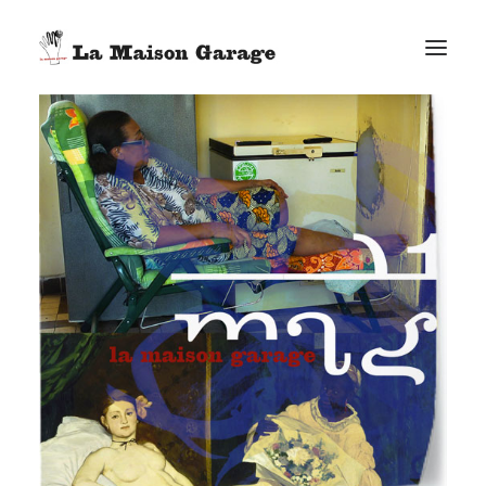
ACCUEIL
LES ACTUS
LES PRODUCTIONS
L’ÉPICERIE
G. ELIE-DIT-COSAQUE
LE MAG
BONUS
FACEBOOK
VIMEO
E-MAIL