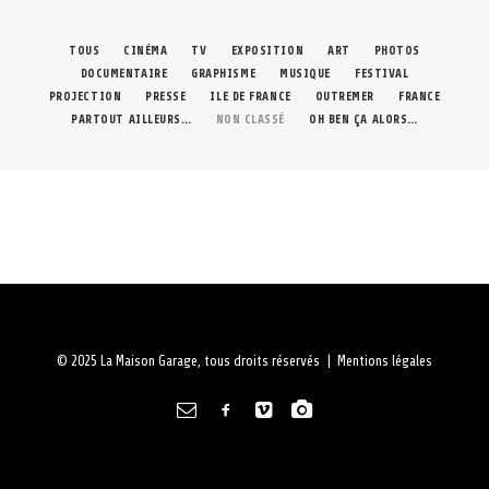
À PROPOS
TOUS
CINÉMA
TV
EXPOSITION
ART
PHOTOS
DOCUMENTAIRE
GRAPHISME
MUSIQUE
FESTIVAL
RECHERCHE
PROJECTION
PRESSE
ILE DE FRANCE
OUTREMER
FRANCE
PARTOUT AILLEURS…
NON CLASSÉ
OH BEN ÇA ALORS…
PANIER
© 2025 La Maison Garage, tous droits réservés |
Mentions légales