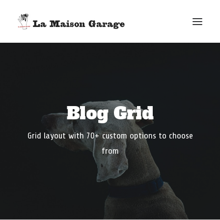
ACCUEIL
LES ACTUS
LES PRODUCTIONS
Blog Grid
L’ÉPICERIE
G. ELIE-DIT-COSAQUE
Grid layout with 70+ custom options to choose
LE MAG
from
BONUS
FACEBOOK
VIMEO
E-MAIL