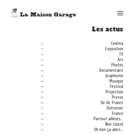
Les actus
ACCUEIL
Cinéma
Exposition
LES ACTUS
TV
Art
LES PRODUCTIONS
Photos
Documentaire
L’ÉPICERIE
Graphisme
G. ELIE-DIT-COSAQUE
Musique
Festival
LE MAG
Projection
Presse
BONUS
Ile de France
Outremer
FACEBOOK
France
VIMEO
Partout ailleurs…
Non classé
E-MAIL
Oh ben ça alors…