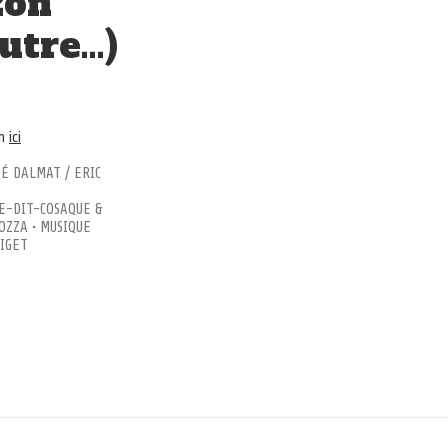
zon
utre…)
en
ici
SÉ DALMAT / ERIC
IE-DIT-COSAQUE &
OZZA • MUSIQUE
RIGET