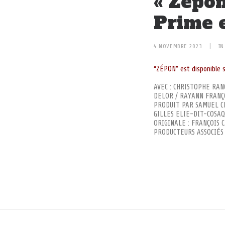
« Zépo
Prime e
4 NOVEMBRE 2023
|
I
“ZÉPON” est disponible 
AVEC : CHRISTOPHE RAN
DELOR / RAYANN FRANÇ
PRODUIT PAR SAMUEL C
GILLES ELIE-DIT-COSAQ
ORIGINALE : FRANÇOIS 
PRODUCTEURS ASSOCIÉS 