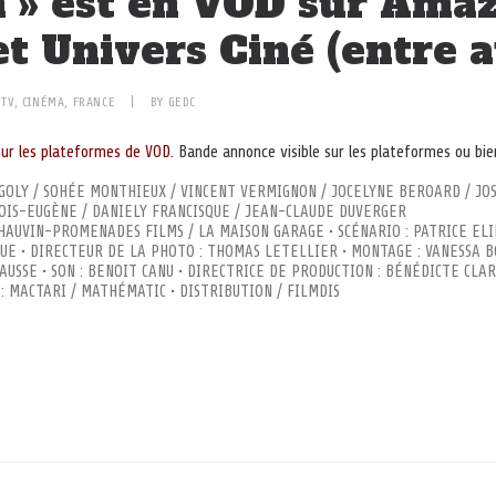
n » est en VOD sur Ama
t Univers Ciné (entre a
N
TV
,
CINÉMA
,
FRANCE
|
BY
GEDC
sur les plateformes de VOD.
Bande annonce visible sur les plateformes ou bi
GOLY / SOHÉE MONTHIEUX / VINCENT VERMIGNON / JOCELYNE BEROARD / JO
OIS-EUGÈNE / DANIELY FRANCISQUE / JEAN-CLAUDE DUVERGER
HAUVIN-PROMENADES FILMS / LA MAISON GARAGE • SCÉNARIO : PATRICE EL
UE • DIRECTEUR DE LA PHOTO : THOMAS LETELLIER • MONTAGE : VANESSA B
CAUSSE • SON : BENOIT CANU • DIRECTRICE DE PRODUCTION : BÉNÉDICTE CLA
: MACTARI / MATHÉMATIC • DISTRIBUTION / FILMDIS