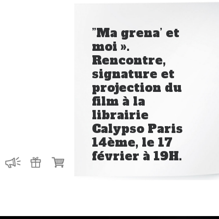
”Ma grena’ et
moi ».
Rencontre,
costas dem
signature et
Deus » une
projection du
ition au
film à la
e Boulieu
librairie
ésil du 28
Calypso Paris
à février
14ème, le 17
février à 19H.