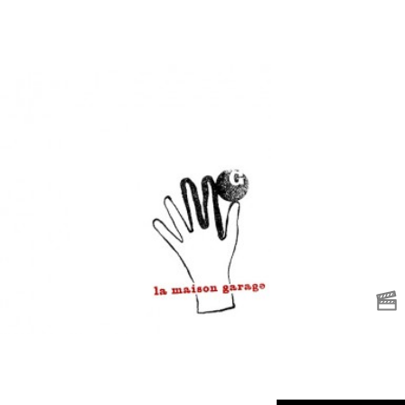
“Nas 
Bom 
“Ma grena’ et
expos
moi” en plein air
Musé
à Pointe-à-pitre
au Br
jusqu’en février
aôut 
2026
2026