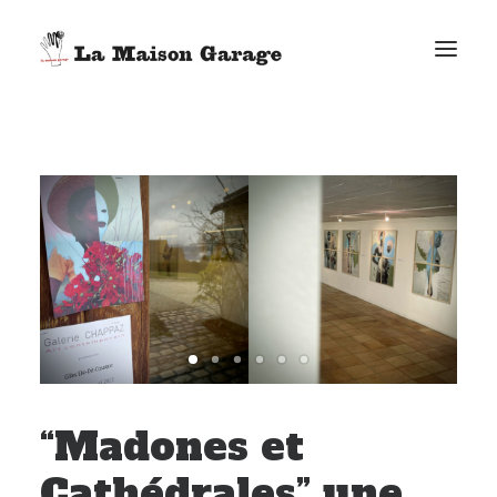
ACCUEIL
LES ACTUS
LES PRODUCTIONS
L’ÉPICERIE
G. ELIE-DIT-COSAQUE
LE MAG
BONUS
FACEBOOK
“Madones et
VIMEO
E-MAIL
Cathédrales” une