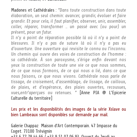
Madones et Cathédrales :
”Dans toute construction dans toute
élaboration, un seul chemin: avancer, grandir, évoluer et faire
grandir. Et pour cela, il faut planifier, observer, unir, assembler,
coller, réparer, transformer .. un passé avec (ou pour) un
présent, pour un futur.
Il n’y a point de réparation possible là où il n’y a point de
blessures. Il n’y a pas de suture là où il n’y a pas eu
d’ouverture. Une ouverture qui revisite le connu ou l’inconnu.
Un chemin qui ouvre des voies de construction de l’homme :
sa cathédrale. À son paroxysme, s’érige enfin devant nos
yeux la construction de toute une vie ce que nous sommes,
de ce que nous formons, de ce qui nous a lié, dans ce que
nous faisons, ce que nous vivons. Cathédrale nous parle de
tissage, de croisement, d’assemblage, de lissage, de cailloux,
de plaies, et d’espérance, des plaies ouvertes, recousues,
vues,entr’aperçues ou retenues. ”
[Anne PIA @ L’Epicerie
Culturelle du territoire]
Les prix et les disponibilités des images de la série Xslave ou
bien Lambeaux sont disponibles sur demande
par mail
.
Galerie Chappaz Maison d’Art Contemporain. 47 Impasse du
Coget. 73100 Trévignin
+33 6 77 78 44 66 / +33 9 51 07 06 93. Ouvert du Jeudi au