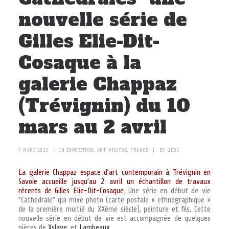
À PROPOS
nouvelle série de
Gilles Elie-Dit-
RECHERCHE
Cosaque à la
PANIER
galerie Chappaz
(Trévignin) du 10
mars au 2 avril
7 MARS 2023
|
IN
EXPOSITION
,
ART
,
PHOTOS
,
FRANCE
|
BY
GEDC
La galerie Chappaz espace d’art contemporain à Trévignin en
Savoie accueille jusqu’au 2 avril un échantillon de travaux
récents de Gilles Elie-Dit-Cosaque.
Une série en début de vie
”Cathédrale” qui mixe photo (carte postale « ethnographique »
de la première moitié du XXème siècle), peinture et fils, Cette
nouvelle série en début de vie est accompagnée de quelques
pièces de
Xslave
, et
Lambeaux.