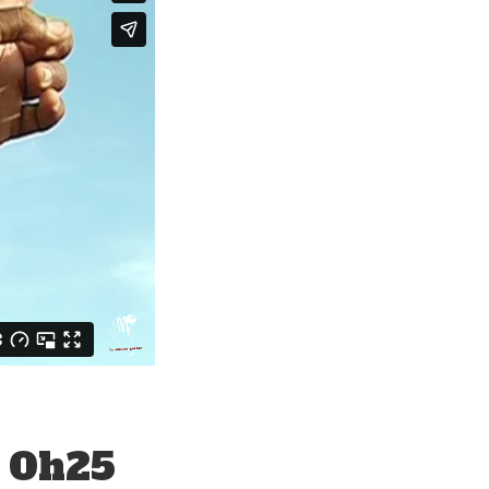
à 0h25