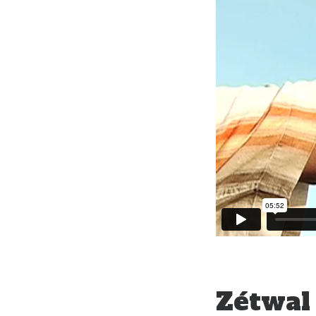
Zétwal 