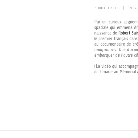
7 JUILLET 2019
|
IN
TV
Par un curieux aligneme
spatiale qui emmena Ar
naissance de
Robert Sai
le premier français dans
au documentaire de cr
imaginaires. Des docum
embarquer de l’autre cô
(La vidéo qui accompagne
de l’image au Mémorial