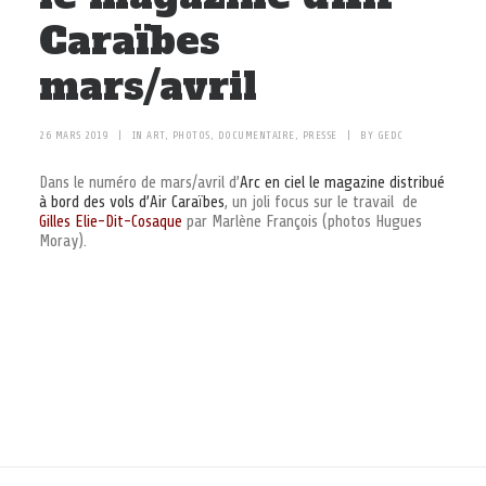
À PROPOS
Caraïbes
mars/avril
RECHERCHE
PANIER
26 MARS 2019
|
IN
ART
,
PHOTOS
,
DOCUMENTAIRE
,
PRESSE
|
BY
GEDC
Dans le numéro de mars/avril d’
Arc en ciel le magazine distribué
à bord des vols d’Air Caraïbes
, un joli focus sur le travail de
Gilles Elie-Dit-Cosaque
par Marlène François (photos Hugues
Moray).