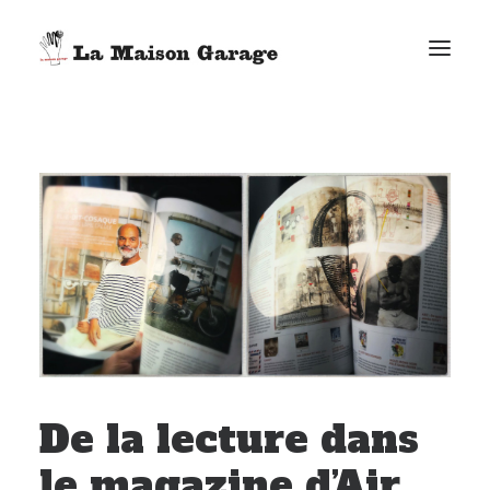
ACCUEIL
LES ACTUS
LES PRODUCTIONS
L’ÉPICERIE
G. ELIE-DIT-COSAQUE
LE MAG
BONUS
FACEBOOK
De la lecture dans
VIMEO
E-MAIL
le magazine d’Air