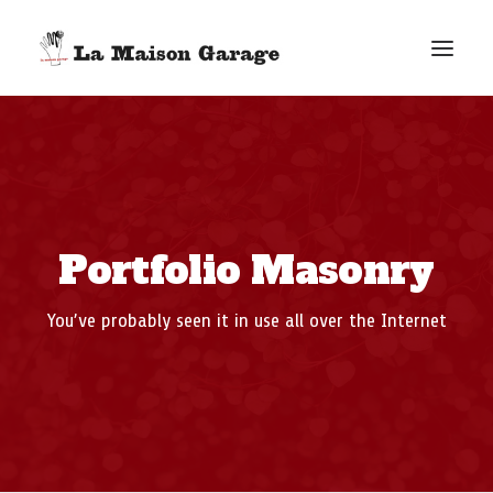
ACCUEIL
LES ACTUS
LES PRODUCTIONS
Portfolio Masonry
L’ÉPICERIE
G. ELIE-DIT-COSAQUE
You’ve probably seen it in use all over the Internet
LE MAG
BONUS
FACEBOOK
VIMEO
E-MAIL