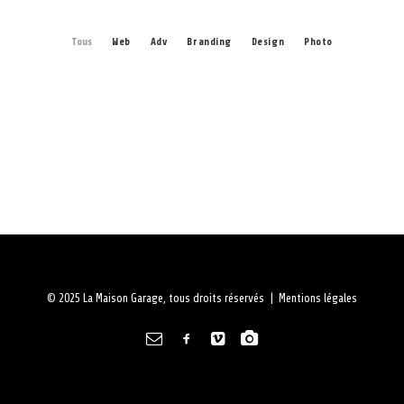
À PROPOS
Tous
Web
Adv
Branding
Design
Photo
RECHERCHE
PANIER
© 2025 La Maison Garage, tous droits réservés |
Mentions légales