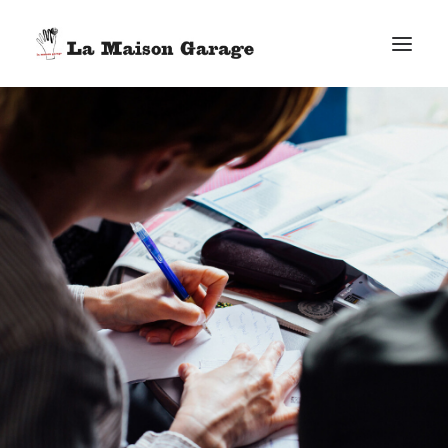
ACCUEIL
LES ACTUS
LES PRODUCTIONS
L’ÉPICERIE
G. ELIE-DIT-COSAQUE
LE MAG
BONUS
FACEBOOK
VIMEO
E-MAIL