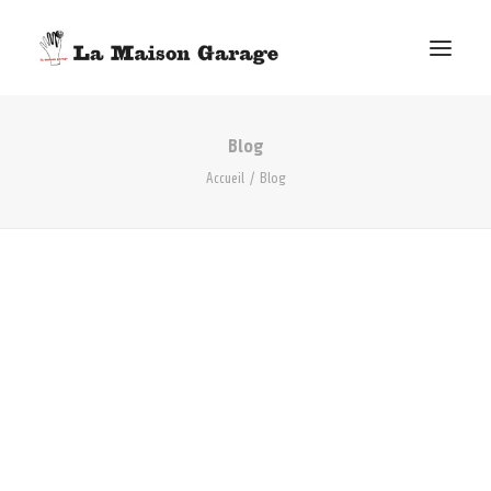
Blog
ACCUEIL
Accueil
Blog
LES ACTUS
LES PRODUCTIONS
L’ÉPICERIE
G. ELIE-DIT-COSAQUE
LE MAG
BONUS
FACEBOOK
VIMEO
E-MAIL